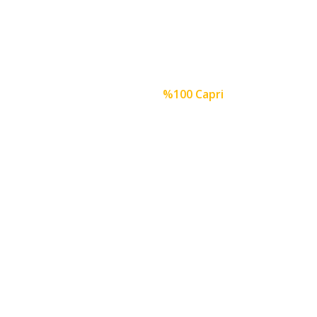
%100 Capri
Anasayfa
%100 Capri